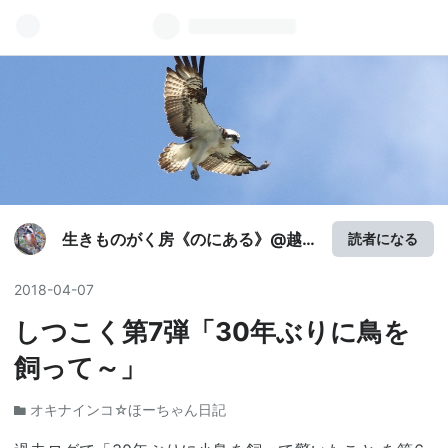
生きものがく房《のにある》@越
読者になる
前美山
2018
-
04
-
07
しつこく第7弾「30年ぶりに鳥を
飼って～」
オキナインコ☆ほーちゃん日記