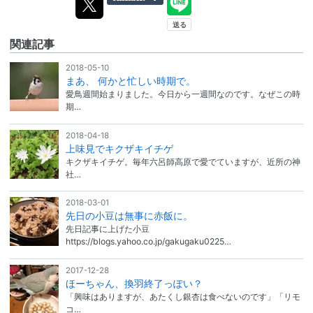
関連記事
2018-05-10
まあ、 何かと忙しい時期で。
愛鳥週間始まりました。今日から一週間なのです。なぜこの時
期…
2018-04-18
上味見でキクザキイチゲ
キクザキイチゲ。毎年六呂師高原で愛でていますが、近所の神
社…
2018-03-01
先日の小豆は無事に赤飯に。
先日記事に上げた小豆
https://blogs.yahoo.co.jp/gakugaku0225…
2017-12-28
ほーちゃん、換羽終了っぽい？
「興味はありますが、あたくし銀杏は食べないのです」「リモ
コ…