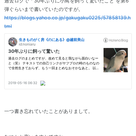
過去ログで「30年ぶりに小鳥を飼って驚いたこと を第6
弾ぐらいまで書いていたのですが。
https://blogs.yahoo.co.jp/gakugaku0225/57858139.h
tml
一つ書き忘れていたことがありまして。