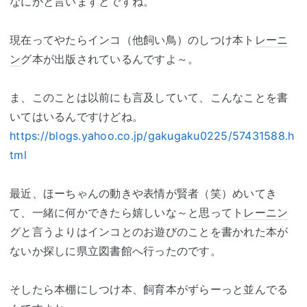
なにかと言いますとですね。
現在ってやたらインコ（他飼い鳥）のしつけ本ト
レーニ
ン
グ本が出版されているんですよ～。
ま、このことは以前にも言及していて、こんなことを書
いてはいるんですけどね。
https://blogs.yahoo.co.jp/gakugaku0225/57431588.h
tml
最近、ほーちゃんの動きや表情が賢者（笑）めいてき
て、一緒に何かできたら嬉しいな～と思ってト
レーニン
グと言うよりはインコとのお遊びのことを書かれた本が
ないか探しに県立図書館へ行ったのです。
そしたら本棚にしつけ本、飼育本がずらーっと並んでる